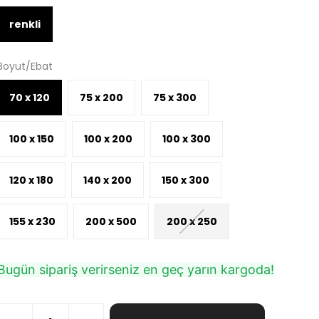
renkli
Boyut/Ebat
70 x 120
75 x 200
75 x 300
100 x 150
100 x 200
100 x 300
120 x 180
140 x 200
150 x 300
155 x 230
200 x 500
200 x 250
Bugün sipariş verirseniz en geç yarın kargoda!