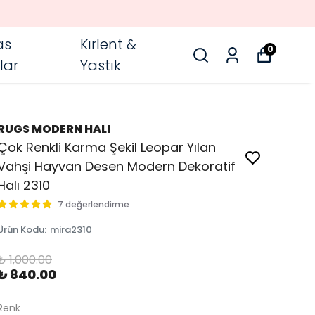
as
Kırlent &
0
lar
Yastık
RUGS MODERN HALI
Çok Renkli Karma Şekil Leopar Yılan
Vahşi Hayvan Desen Modern Dekoratif
Halı 2310
7 değerlendirme
Ürün Kodu
:
mira2310
₺ 1,000.00
₺ 840.00
Renk