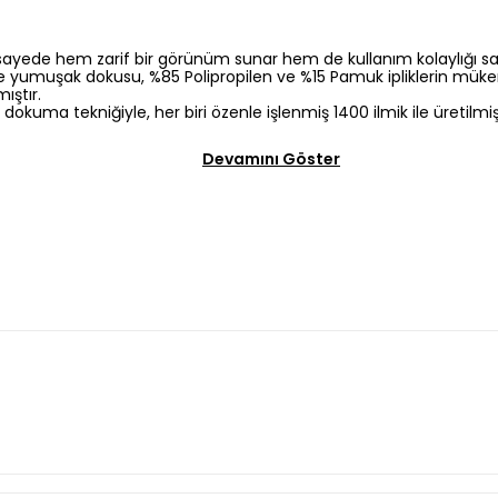
 bu sayede hem zarif bir görünüm sunar hem de kullanım kolaylığı sa
ığı ve yumuşak dokusu, %85 Polipropilen ve %15 Pamuk ipliklerin 
ıştır.
k dokuma tekniğiyle, her biri özenle işlenmiş 1400 ilmik ile üretilm
Devamını Göster