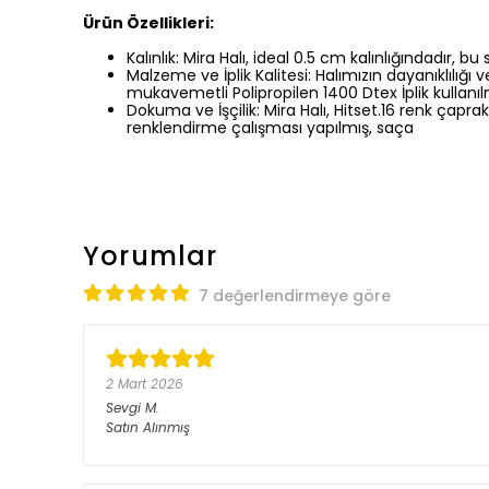
Ürün Özellikleri:
Kalınlık: Mira Halı, ideal 0.5 cm kalınlığındadır,
Malzeme ve İplik Kalitesi: Halımızın dayanıklıl
mukavemetli Polipropilen 1400 Dtex İplik kullanılm
Dokuma ve İşçilik: Mira Halı, Hitset.16 renk çapra
renklendirme çalışması yapılmış, saça
Yorumlar
7 değerlendirmeye göre
2 Mart 2026
Sevgi
M.
Satın Alınmış