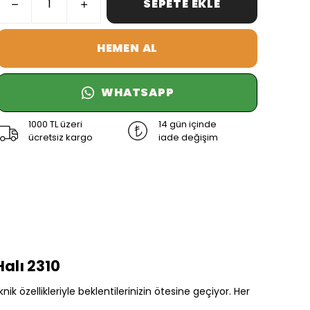
SEPETE EKLE
HEMEN AL
WHATSAPP
1000 TL üzeri
14 gün içinde
ücretsiz kargo
iade değişim
alı 2310
özellikleriyle beklentilerinizin ötesine geçiyor. Her