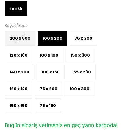
renkli
Boyut/Ebat
200 x 500
100 x 200
75 x 300
120 x 180
100 x 100
150 x 300
140 x 200
100 x 150
155 x 230
120 x 120
75 x 200
100 x 300
150 x 150
75 x 150
Bugün sipariş verirseniz en geç yarın kargoda!