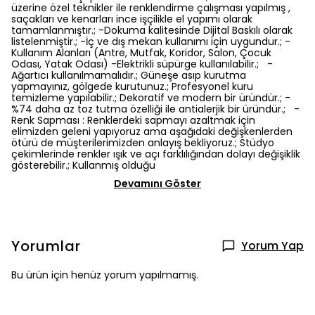
üzerine özel teknikler ile renklendirme çalışması yapılmış ,
saçakları ve kenarları ince işçilikle el yapımı olarak
tamamlanmıştır.; -Dokuma kalitesinde Dijital Baskılı olarak
listelenmiştir.; -İç ve dış mekan kullanımı için uygundur.; -
Kullanım Alanları (Antre, Mutfak, Koridor, Salon, Çocuk
Odası, Yatak Odası) -Elektrikli süpürge kullanılabilir.; -
Ağartıcı kullanılmamalıdır.; Güneşe asıp kurutma
yapmayınız, gölgede kurutunuz.; Profesyonel kuru
temizleme yapılabilir.; Dekoratif ve modern bir üründür.; -
%74 daha az toz tutma özelliği ile antialerjik bir üründür.; -
Renk Sapması : Renklerdeki sapmayı azaltmak için
elimizden geleni yapıyoruz ama aşağıdaki değişkenlerden
ötürü de müşterilerimizden anlayış bekliyoruz.; Stüdyo
çekimlerinde renkler ışık ve açı farklılığından dolayı değişiklik
gösterebilir.; Kullanmış olduğu
Devamını Göster
Yorumlar
Yorum Yap
Bu ürün için henüz yorum yapılmamış.