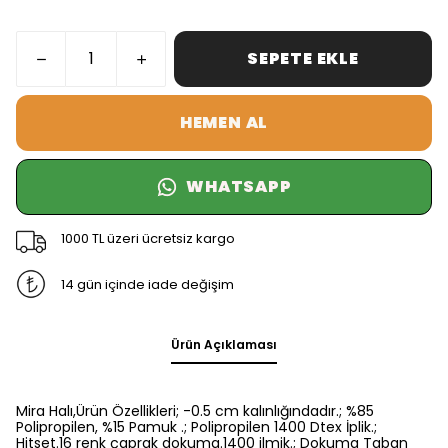
SEPETE EKLE
HEMEN AL
WHATSAPP
1000 TL üzeri ücretsiz kargo
14 gün içinde iade değişim
Ürün Açıklaması
Mira Halı,Ürün Özellikleri; -0.5 cm kalınlığındadır.; %85
Polipropilen, %15 Pamuk .; Polipropilen 1400 Dtex İplik.;
Hitset.16 renk çaprak dokuma.1400 ilmik.; Dokuma Taban