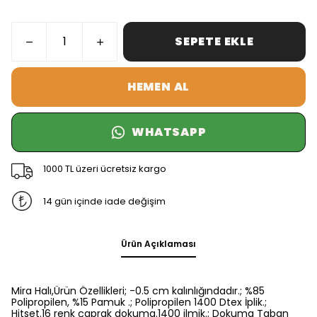
SEPETE EKLE
HEMEN AL
WHATSAPP
1000 TL üzeri ücretsiz kargo
14 gün içinde iade değişim
Ürün Açıklaması
Mira Halı,Ürün Özellikleri; -0.5 cm kalınlığındadır.; %85
Polipropilen, %15 Pamuk .; Polipropilen 1400 Dtex İplik.;
Hitset.16 renk çaprak dokuma.1400 ilmik.; Dokuma Taban