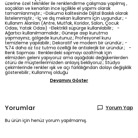
üzerine özel teknikler ile renklendirme çalışması yapılmış ,
saçakları ve kenarları ince işçilikle el yapımı olarak
tamamlanmıştır.; -Dokuma kalitesinde Dijital Baskılı olarak
listelenmiştir.; -İç ve dış mekan kullanımı için uygundur.; -
Kullanım Alanları (Antre, Mutfak, Koridor, Salon, Çocuk
Odası, Yatak Odası) -Elektrikli süpürge kullanılabilir.; -
Ağartıcı kullanılmamalıdır.; Güneşe asıp kurutma
yapmayınız, gölgede kurutunuz.; Profesyonel kuru
temizleme yapılabilir.; Dekoratif ve modern bir üründür.; -
%74 daha az toz tutma özelliği ile antialerjik bir üründür.; -
Renk Sapması : Renklerdeki sapmayı azaltmak için
elimizden geleni yapıyoruz ama aşağıdaki değişkenlerden
ötürü de müşterilerimizden anlayış bekliyoruz.; Stüdyo
çekimlerinde renkler ışık ve açı farklılığından dolayı değişiklik
gösterebilir.; Kullanmış olduğu
Devamını Göster
Yorumlar
Yorum Yap
Bu ürün için henüz yorum yapılmamış.