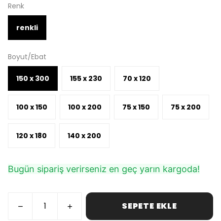
Renk
renkli
Boyut/Ebat
150 x 300
155 x 230
70 x 120
100 x 150
100 x 200
75 x 150
75 x 200
120 x 180
140 x 200
Bugün sipariş verirseniz en geç yarın kargoda!
SEPETE EKLE