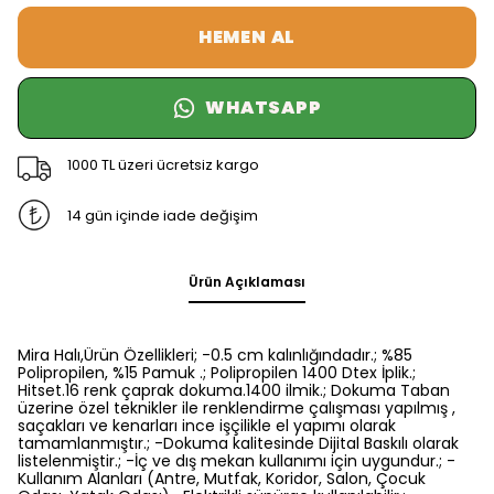
HEMEN AL
WHATSAPP
1000 TL üzeri ücretsiz kargo
14 gün içinde iade değişim
Ürün Açıklaması
Mira Halı,Ürün Özellikleri; -0.5 cm kalınlığındadır.; %85
Polipropilen, %15 Pamuk .; Polipropilen 1400 Dtex İplik.;
Hitset.16 renk çaprak dokuma.1400 ilmik.; Dokuma Taban
üzerine özel teknikler ile renklendirme çalışması yapılmış ,
saçakları ve kenarları ince işçilikle el yapımı olarak
tamamlanmıştır.; -Dokuma kalitesinde Dijital Baskılı olarak
listelenmiştir.; -İç ve dış mekan kullanımı için uygundur.; -
Kullanım Alanları (Antre, Mutfak, Koridor, Salon, Çocuk