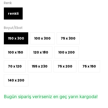
Renk
renkli
Boyut/Ebat
150 x 300
100 x 300
75 x 300
100 x 150
120 x 180
100 x 200
70 x 120
155 x 230
75 x 200
75 x 150
140 x 200
Bugün sipariş verirseniz en geç yarın kargoda!