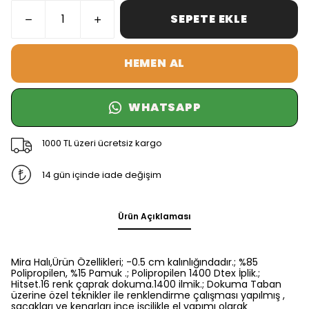
SEPETE EKLE
HEMEN AL
WHATSAPP
1000 TL üzeri ücretsiz kargo
14 gün içinde iade değişim
Ürün Açıklaması
Mira Halı,Ürün Özellikleri; -0.5 cm kalınlığındadır.; %85
Polipropilen, %15 Pamuk .; Polipropilen 1400 Dtex İplik.;
Hitset.16 renk çaprak dokuma.1400 ilmik.; Dokuma Taban
üzerine özel teknikler ile renklendirme çalışması yapılmış ,
saçakları ve kenarları ince işçilikle el yapımı olarak