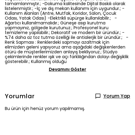
tamamlanmıştır.; -Dokuma kalitesinde Dijital Baskılı olarak
listelenmiştir.; -İç ve dış mekan kullanımı için uygundur.; -
Kullanım Alanları (Antre, Mutfak, Koridor, Salon, Çocuk
Odası, Yatak Odası) -Elektrikli süpürge kullanılabilir.; -
Ağartıcı kullanılmamalıdır.; Güneşe asıp kurutma
yapmayınız, gölgede kurutunuz.; Profesyonel kuru
temizleme yapılabilir.; Dekoratif ve modern bir üründür.; -
%74 daha az toz tutma özelliği ile antialerjik bir üründür.; -
Renk Sapması : Renklerdeki sapmayı azaltmak için
elimizden geleni yapıyoruz ama aşağıdaki değişkenlerden
ötürü de müşterilerimizden anlayış bekliyoruz.; Stüdyo
çekimlerinde renkler ışık ve açı farklılığından dolayı değişiklik
gösterebilir.; Kullanmış olduğu
Devamını Göster
Yorumlar
Yorum Yap
Bu ürün için henüz yorum yapılmamış.