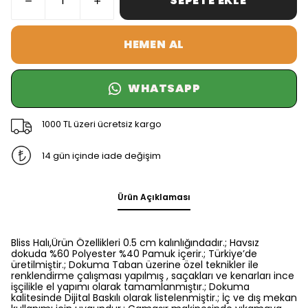
SEPETE EKLE
HEMEN AL
WHATSAPP
1000 TL üzeri ücretsiz kargo
14 gün içinde iade değişim
Ürün Açıklaması
Bliss Halı,Ürün Özellikleri 0.5 cm kalınlığındadır.; Havsız
dokuda %60 Polyester %40 Pamuk içerir.; Türkiye’de
üretilmiştir.; Dokuma Taban üzerine özel teknikler ile
renklendirme çalışması yapılmış , saçakları ve kenarları ince
işçilikle el yapımı olarak tamamlanmıştır.; Dokuma
kalitesinde Dijital Baskılı olarak listelenmiştir.; İç ve dış mekan