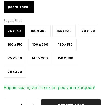
pastel renkli
Boyut/Ebat
75 x 150
100 x 300
155 x 230
70 x 120
100 x 150
100 x 200
120 x 180
75 x 300
140 x 200
150 x 300
75 x 200
Bugün sipariş verirseniz en geç yarın kargoda!