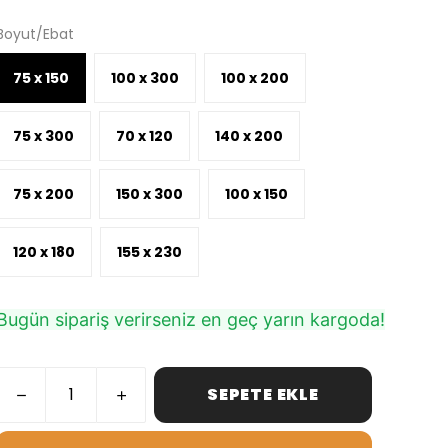
Boyut/Ebat
75 x 150
100 x 300
100 x 200
75 x 300
70 x 120
140 x 200
75 x 200
150 x 300
100 x 150
120 x 180
155 x 230
Bugün sipariş verirseniz en geç yarın kargoda!
SEPETE EKLE