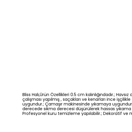
Bliss Halı,Ürün Özellikleri 0.5 cm kalınlığındadır.; Ha
çalışması yapılmış , saçakları ve kenarları ince işçilikl
uygundur.; Çamaşır makinesinde yıkamaya uygundur fa
derecede sıkma derecesi düşürülerek hassas yıkama yapı
Profesyonel kuru temizleme yapılabilir.; Dekoratif ve m