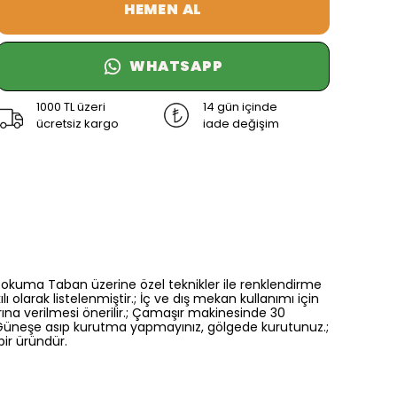
HEMEN AL
WHATSAPP
1000 TL üzeri
14 gün içinde
ücretsiz kargo
iade değişim
.; Dokuma Taban üzerine özel teknikler ile renklendirme
ı olarak listelenmiştir.; İç ve dış mekan kullanımı için
a verilmesi önerilir.; Çamaşır makinesinde 30
r.; Güneşe asıp kurutma yapmayınız, gölgede kurutunuz.;
bir üründür.