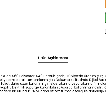
Ürün Açıklaması
vsız dokuda %60 Polyester %40 Pamuk içerir.; Türkiye’de üretilmiştir
e el yapımı olarak tamamlanmıştır.; Dokuma kalitesinde Dijital Baskıl
kat daha uzun kullanım için elde yıkama veya yıkama firmaların
lır.; Elektrikli süpürge kullanılabilir.; Ağartıcı kullanılmamalıdı
odern bir üründür.; %74 daha az toz tutma özelliği ile antialerjik 