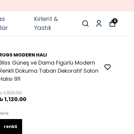
as
Kırlent &
0
lar
Yastık
RUGS MODERN HALI
Bliss Güneş ve Dama Figürlü Modern
Renkli Dokuma Taban Dekoratif Salon
Halısı 911
₺ 1,300.00
₺ 1,120.00
Renk
renkli