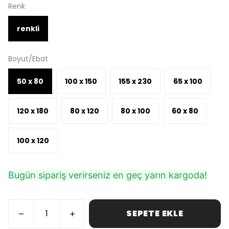
Renk
renkli
Boyut/Ebat
50 x 80
100 x 150
155 x 230
65 x 100
120 x 180
80 x 120
80 x 100
60 x 80
100 x 120
Bugün sipariş verirseniz en geç yarın kargoda!
SEPETE EKLE