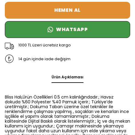
HEMEN AL
WHATSAPP
1000 TL üzeri ücretsiz kargo
14 gün içinde iade değişim
Ürün Açıklaması
Bliss Halı,Ürün Özellikleri 0.5 cm kalınlığındadır.; Havsız
dokuda %60 Polyester %40 Pamuk içerir.; Türkiye’de
üretilmiştir.; Dokuma Taban üzerine özel teknikler ile
renklendirme çalışması yapılmış , saçakları ve kenarları ince
işçilikle el yapımı olarak tamamlanmıştır.; Dokuma
kalitesinde Dijital Baskılı olarak listelenmiştir.; İç ve dış mekan
kullanımı için uygundur.; Çamaşır makinesinde yıkamaya
uygundur fakat daha uzun kullanım için elde yıkama veya