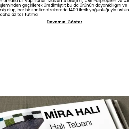
n ömürlü bir yapı sunar. Malzeme bileşimi, %85 Polipropilen ve %1
işleminden geçirilerek üretilmiştir; bu da ürünün dayanıklılığını v
iş olup, her bir santimetrekarede 1400 ilmik yoğunluğuyla üstün b
 daha az toz tutma
Devamını Göster