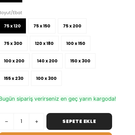
Boyut/Ebat
75 x 120
75 x 150
75 x 200
75 x 300
120 x 180
100 x 150
100 x 200
140 x 200
150 x 300
155 x 230
100 x 300
Bugün sipariş verirseniz en geç yarın kargoda!
SEPETE EKLE