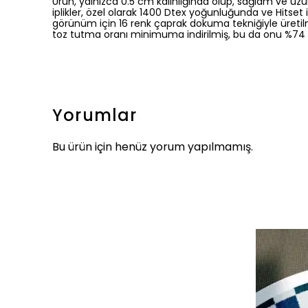
Ürün, yalnızca 0.5 cm kalınlığında olup, sağlam ve uzu
iplikler, özel olarak 1400 Dtex yoğunluğunda ve Hitset 
görünüm için 16 renk çaprak dokuma tekniğiyle üretilm
toz tutma oranı minimuma indirilmiş, bu da onu %74
Yorumlar
Bu ürün için henüz yorum yapılmamış.