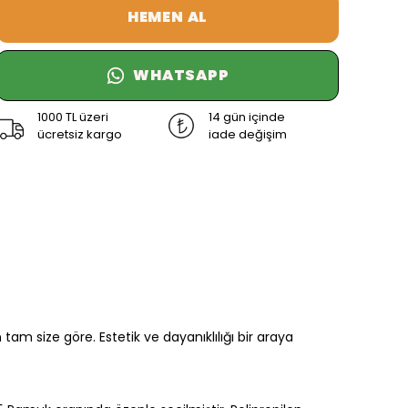
HEMEN AL
WHATSAPP
1000 TL üzeri
14 gün içinde
ücretsiz kargo
iade değişim
am size göre. Estetik ve dayanıklılığı bir araya