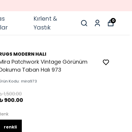
as
Kırlent &
0
lar
Yastık
RUGS MODERN HALI
Mira Patchwork Vintage Görünüm
Dokuma Taban Halı 973
Ürün Kodu
:
mira973
₺ 1,500.00
₺ 900.00
Renk
renkli