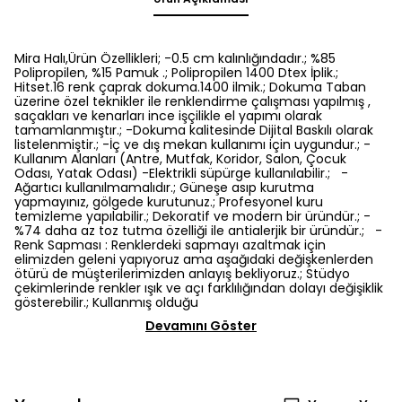
Mira Halı,Ürün Özellikleri; -0.5 cm kalınlığındadır.; %85
Polipropilen, %15 Pamuk .; Polipropilen 1400 Dtex İplik.;
Hitset.16 renk çaprak dokuma.1400 ilmik.; Dokuma Taban
üzerine özel teknikler ile renklendirme çalışması yapılmış ,
saçakları ve kenarları ince işçilikle el yapımı olarak
tamamlanmıştır.; -Dokuma kalitesinde Dijital Baskılı olarak
listelenmiştir.; -İç ve dış mekan kullanımı için uygundur.; -
Kullanım Alanları (Antre, Mutfak, Koridor, Salon, Çocuk
Odası, Yatak Odası) -Elektrikli süpürge kullanılabilir.; -
Ağartıcı kullanılmamalıdır.; Güneşe asıp kurutma
yapmayınız, gölgede kurutunuz.; Profesyonel kuru
temizleme yapılabilir.; Dekoratif ve modern bir üründür.; -
%74 daha az toz tutma özelliği ile antialerjik bir üründür.; -
Renk Sapması : Renklerdeki sapmayı azaltmak için
elimizden geleni yapıyoruz ama aşağıdaki değişkenlerden
ötürü de müşterilerimizden anlayış bekliyoruz.; Stüdyo
çekimlerinde renkler ışık ve açı farklılığından dolayı değişiklik
gösterebilir.; Kullanmış olduğu
Devamını Göster