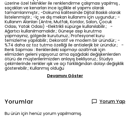
üzerine özel teknikler ile renklendirme çalışması yapılmış ,
saçakları ve kenarları ince işçilikle el yapımı olarak
tamamlanmıştır.; -Dokuma kalitesinde Dijital Baskılı olarak
listelenmiştir.; -İç ve dış mekan kullanımı için uygundur.; -
Kullanım Alanları (Antre, Mutfak, Koridor, Salon, Çocuk
Odası, Yatak Odası) -Elektrikli süpürge kullanılabilir.; -
Ağartıcı kullanılmamalıdır.; Güneşe asıp kurutma
yapmayınız, gölgede kurutunuz.; Profesyonel kuru
temizleme yapılabilir.; Dekoratif ve modern bir üründür.; -
%74 daha az toz tutma özelliği ile antialerjik bir üründür.; -
Renk Sapması : Renklerdeki sapmayı azaltmak için
elimizden geleni yapıyoruz ama aşağıdaki değişkenlerden
ötürü de müşterilerimizden anlayış bekliyoruz.; Stüdyo
çekimlerinde renkler ışık ve açı farklılığından dolayı değişiklik
gösterebilir.; Kullanmış olduğu
Devamını Göster
Yorumlar
Yorum Yap
Bu ürün için henüz yorum yapılmamış.