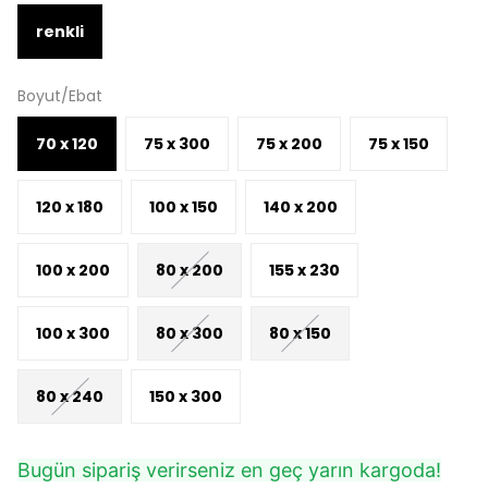
renkli
Boyut/Ebat
70 x 120
75 x 300
75 x 200
75 x 150
120 x 180
100 x 150
140 x 200
100 x 200
80 x 200
155 x 230
100 x 300
80 x 300
80 x 150
80 x 240
150 x 300
Bugün sipariş verirseniz en geç yarın kargoda!