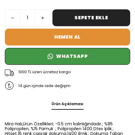
SEPETE EKLE
HEMEN AL
WHATSAPP
1000 TL üzeri ücretsiz kargo
14 gün içinde iade değişim
Ürün Açıklaması
Mira Halı,Ürün Özellikleri; -0.5 cm kalınlığındadır.; %85
Polipropilen, %15 Pamuk .; Polipropilen 1400 Dtex İplik.;
Hitset.16 renk çaprak dokuma.1400 ilmik.; Dokuma Taban