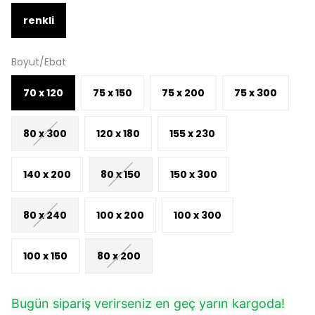
renkli
Boyut/Ebat
70 x 120
75 x 150
75 x 200
75 x 300
80 x 300
120 x 180
155 x 230
140 x 200
80 x 150
150 x 300
80 x 240
100 x 200
100 x 300
100 x 150
80 x 200
Bugün sipariş verirseniz en geç yarın kargoda!