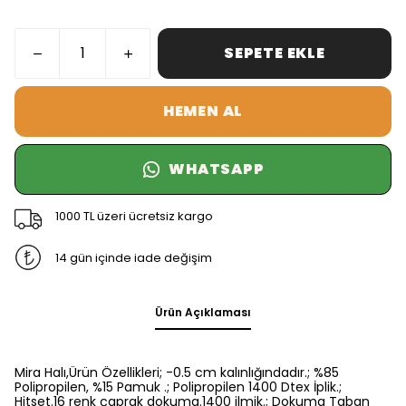
SEPETE EKLE
HEMEN AL
WHATSAPP
1000 TL üzeri ücretsiz kargo
14 gün içinde iade değişim
Ürün Açıklaması
Mira Halı,Ürün Özellikleri; -0.5 cm kalınlığındadır.; %85
Polipropilen, %15 Pamuk .; Polipropilen 1400 Dtex İplik.;
Hitset.16 renk çaprak dokuma.1400 ilmik.; Dokuma Taban