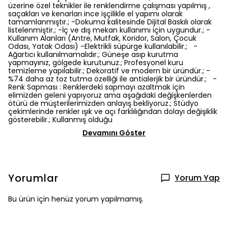
üzerine özel teknikler ile renklendirme çalışması yapılmış ,
saçakları ve kenarları ince işçilikle el yapımı olarak
tamamlanmıştır.; -Dokuma kalitesinde Dijital Baskılı olarak
listelenmiştir.; -İç ve dış mekan kullanımı için uygundur.; -
Kullanım Alanları (Antre, Mutfak, Koridor, Salon, Çocuk
Odası, Yatak Odası) -Elektrikli süpürge kullanılabilir.; -
Ağartıcı kullanılmamalıdır.; Güneşe asıp kurutma
yapmayınız, gölgede kurutunuz.; Profesyonel kuru
temizleme yapılabilir.; Dekoratif ve modern bir üründür.; -
%74 daha az toz tutma özelliği ile antialerjik bir üründür.; -
Renk Sapması : Renklerdeki sapmayı azaltmak için
elimizden geleni yapıyoruz ama aşağıdaki değişkenlerden
ötürü de müşterilerimizden anlayış bekliyoruz.; Stüdyo
çekimlerinde renkler ışık ve açı farklılığından dolayı değişiklik
gösterebilir.; Kullanmış olduğu
Devamını Göster
Yorumlar
Yorum Yap
Bu ürün için henüz yorum yapılmamış.