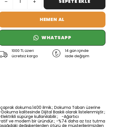
SEPETE EKLE
HEMEN AL
WHATSAPP
1000 TL üzeri
14 gün içinde
ücretsiz kargo
iade değişim
6 renk çaprak dokuma.1400 ilmik.; Dokuma Taban üzerine
Dokuma kalitesinde Dijital Baskılı olarak listelenmiştir.;
ektrikli süpürge kullanılabilir.; -Ağartıcı
oratif ve modern bir üründür.; -%74 daha az toz tutma
a aşağıdaki değişkenlerden ötürü de müşterilerimizden