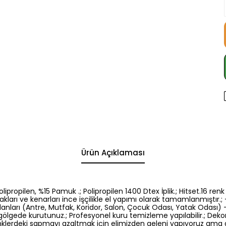
Ürün Açıklaması
5 Polipropilen, %15 Pamuk .; Polipropilen 1400 Dtex İplik.; Hitset.1
kları ve kenarları ince işçilikle el yapımı olarak tamamlanmıştır.; -
nları (Antre, Mutfak, Koridor, Salon, Çocuk Odası, Yatak Odası) -El
gölgede kurutunuz.; Profesyonel kuru temizleme yapılabilir.; Dek
: Renklerdeki sapmayı azaltmak için elimizden geleni yapıyoruz am