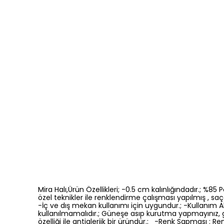
Mira Halı,Ürün Özellikleri; -0.5 cm kalınlığındadır.; %8
özel teknikler ile renklendirme çalışması yapılmış , saça
-İç ve dış mekan kullanımı için uygundur.; -Kullanım Ala
kullanılmamalıdır.; Güneşe asıp kurutma yapmayınız, 
özelliği ile antialerjik bir üründür.; -Renk Sapması 