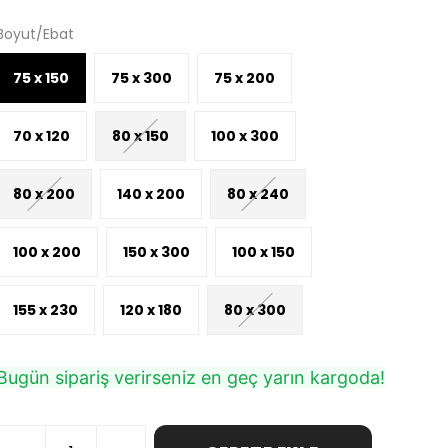
Boyut/Ebat
75 x 150
75 x 300
75 x 200
70 x 120
80 x 150
100 x 300
80 x 200
140 x 200
80 x 240
100 x 200
150 x 300
100 x 150
155 x 230
120 x 180
80 x 300
Bugün sipariş verirseniz en geç yarın kargoda!