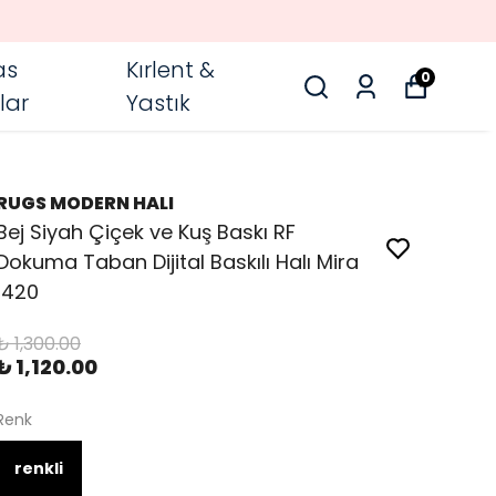
as
Kırlent &
0
lar
Yastık
RUGS MODERN HALI
Bej Siyah Çiçek ve Kuş Baskı RF
Dokuma Taban Dijital Baskılı Halı Mira
1420
₺ 1,300.00
₺ 1,120.00
Renk
renkli