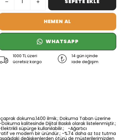
SEPETE EKLE
HEMEN AL
WHATSAPP
1000 TL üzeri
14 gün içinde
ücretsiz kargo
iade değişim
6 renk çaprak dokuma.1400 ilmik.; Dokuma Taban üzerine
Dokuma kalitesinde Dijital Baskılı olarak listelenmiştir.;
ektrikli süpürge kullanılabilir.; -Ağartıcı
oratif ve modern bir üründür.; -%74 daha az toz tutma
a aşağıdaki değişkenlerden ötürü de müşterilerimizden