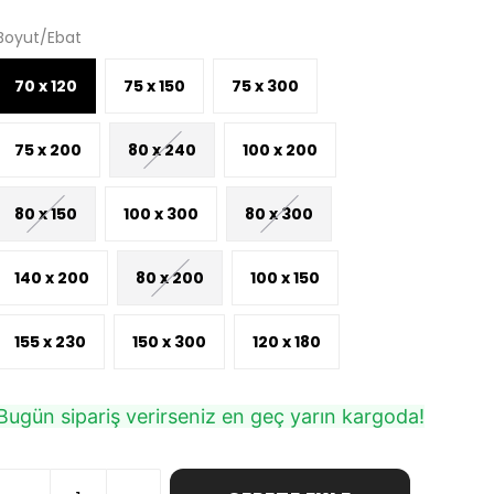
Boyut/Ebat
70 x 120
75 x 150
75 x 300
75 x 200
80 x 240
100 x 200
80 x 150
100 x 300
80 x 300
140 x 200
80 x 200
100 x 150
155 x 230
150 x 300
120 x 180
Bugün sipariş verirseniz en geç yarın kargoda!