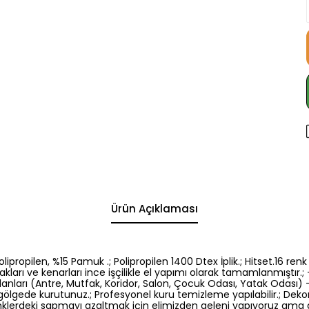
Ürün Açıklaması
5 Polipropilen, %15 Pamuk .; Polipropilen 1400 Dtex İplik.; Hitset.1
kları ve kenarları ince işçilikle el yapımı olarak tamamlanmıştır.; -
nları (Antre, Mutfak, Koridor, Salon, Çocuk Odası, Yatak Odası) -El
gölgede kurutunuz.; Profesyonel kuru temizleme yapılabilir.; Dek
: Renklerdeki sapmayı azaltmak için elimizden geleni yapıyoruz am