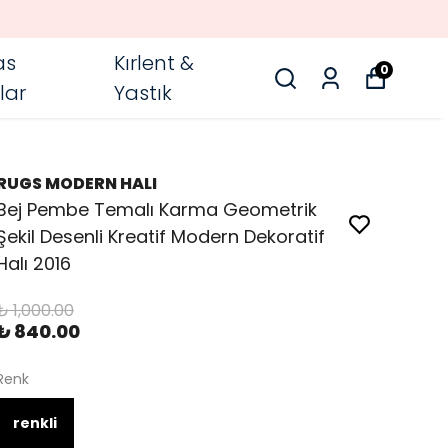
as
Kırlent &
0
lar
Yastık
RUGS MODERN HALI
Bej Pembe Temalı Karma Geometrik
Şekil Desenli Kreatif Modern Dekoratif
Halı 2016
₺ 1,000.00
₺ 840.00
Renk
renkli