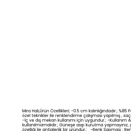
Mira Halı,Ürün Özellikleri; -0.5 cm kalınlığındadır.; %8
özel teknikler ile renklendirme çalışması yapılmış , saça
-İç ve dış mekan kullanımı için uygundur.; -Kullanım Ala
kullanılmamalıdır.; Güneşe asıp kurutma yapmayınız, 
özelliği ile antialerjik bir üründür.; -Renk Sapması 