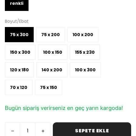
renkli
Boyut/Ebat
75 x 300
75 x 200
100 x 200
150 x 300
100 x 150
155 x 230
120 x 180
140 x 200
100 x 300
70 x 120
75 x 150
Bugün sipariş verirseniz en geç yarın kargoda!
SEPETE EKLE