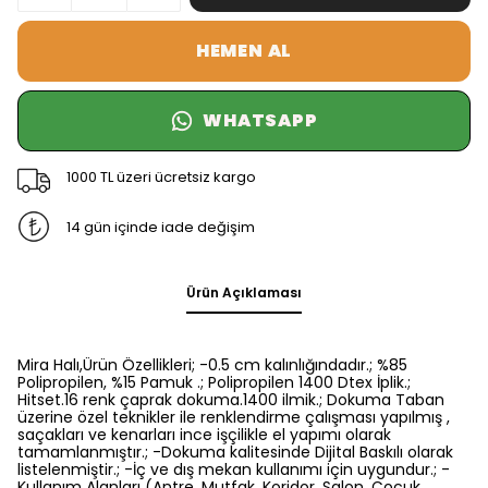
HEMEN AL
WHATSAPP
1000 TL üzeri ücretsiz kargo
14 gün içinde iade değişim
Ürün Açıklaması
Mira Halı,Ürün Özellikleri; -0.5 cm kalınlığındadır.; %85
Polipropilen, %15 Pamuk .; Polipropilen 1400 Dtex İplik.;
Hitset.16 renk çaprak dokuma.1400 ilmik.; Dokuma Taban
üzerine özel teknikler ile renklendirme çalışması yapılmış ,
saçakları ve kenarları ince işçilikle el yapımı olarak
tamamlanmıştır.; -Dokuma kalitesinde Dijital Baskılı olarak
listelenmiştir.; -İç ve dış mekan kullanımı için uygundur.; -
Kullanım Alanları (Antre, Mutfak, Koridor, Salon, Çocuk