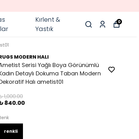
as
Kırlent &
0
lar
Yastık
st01
RUGS MODERN HALI
Ametist Serisi Yağlı Boya Görünümlü
Kadın Detaylı Dokuma Taban Modern
Dekoratif Halı ametist01
₺ 1,000.00
₺ 840.00
Renk
renkli