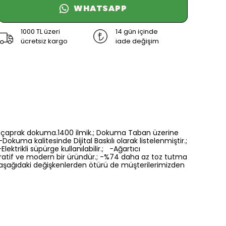
WHATSAPP
1000 TL üzeri
14 gün içinde
ücretsiz kargo
iade değişim
6 renk çaprak dokuma.1400 ilmik.; Dokuma Taban üzerine
Dokuma kalitesinde Dijital Baskılı olarak listelenmiştir.;
ektrikli süpürge kullanılabilir.; -Ağartıcı
oratif ve modern bir üründür.; -%74 daha az toz tutma
a aşağıdaki değişkenlerden ötürü de müşterilerimizden