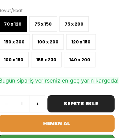
Boyut/Ebat
70 x 120
75 x 150
75 x 200
150 x 300
100 x 200
120 x 180
100 x 150
155 x 230
140 x 200
Bugün sipariş verirseniz en geç yarın kargoda!
SEPETE EKLE
HEMEN AL