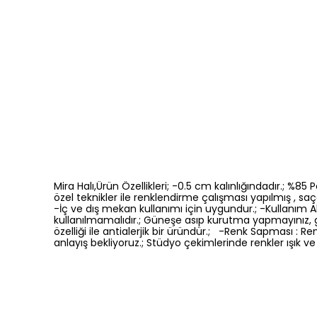
Mira Halı,Ürün Özellikleri; -0.5 cm kalınlığındadır.; %8
özel teknikler ile renklendirme çalışması yapılmış , saça
-İç ve dış mekan kullanımı için uygundur.; -Kullanım Ala
kullanılmamalıdır.; Güneşe asıp kurutma yapmayınız, 
özelliği ile antialerjik bir üründür.; -Renk Sapması 
anlayış bekliyoruz.; Stüdyo çekimlerinde renkler ışık ve 