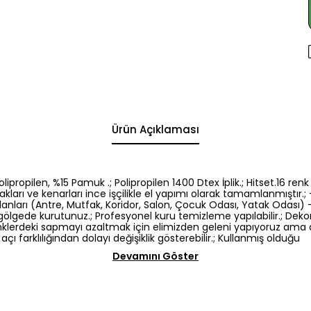
Ürün Açıklaması
5 Polipropilen, %15 Pamuk .; Polipropilen 1400 Dtex İplik.; Hitset.1
kları ve kenarları ince işçilikle el yapımı olarak tamamlanmıştır.; -
nları (Antre, Mutfak, Koridor, Salon, Çocuk Odası, Yatak Odası) -El
gölgede kurutunuz.; Profesyonel kuru temizleme yapılabilir.; Dek
: Renklerdeki sapmayı azaltmak için elimizden geleni yapıyoruz am
açı farklılığından dolayı değişiklik gösterebilir.; Kullanmış olduğu
Devamını Göster