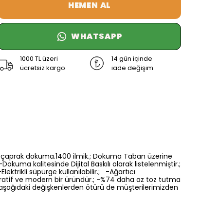
HEMEN AL
WHATSAPP
1000 TL üzeri
14 gün içinde
ücretsiz kargo
iade değişim
6 renk çaprak dokuma.1400 ilmik.; Dokuma Taban üzerine
Dokuma kalitesinde Dijital Baskılı olarak listelenmiştir.;
ektrikli süpürge kullanılabilir.; -Ağartıcı
oratif ve modern bir üründür.; -%74 daha az toz tutma
a aşağıdaki değişkenlerden ötürü de müşterilerimizden