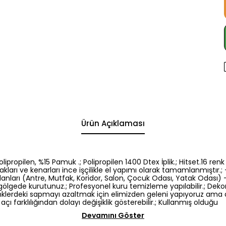
Ürün Açıklaması
5 Polipropilen, %15 Pamuk .; Polipropilen 1400 Dtex İplik.; Hitset.1
kları ve kenarları ince işçilikle el yapımı olarak tamamlanmıştır.; -
nları (Antre, Mutfak, Koridor, Salon, Çocuk Odası, Yatak Odası) -El
gölgede kurutunuz.; Profesyonel kuru temizleme yapılabilir.; Dek
: Renklerdeki sapmayı azaltmak için elimizden geleni yapıyoruz am
açı farklılığından dolayı değişiklik gösterebilir.; Kullanmış olduğu
Devamını Göster