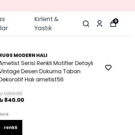
as
Kırlent &
0
lar
Yastık
RUGS MODERN HALI
Ametist Serisi Renkli Motifler Detaylı
Vintage Desen Dokuma Taban
Dekoratif Halı ametist56
₺ 1,000.00
₺ 840.00
Renk
renkli