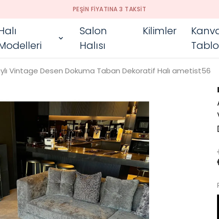
PEŞIN FIYATINA 3 TAKSIT
Halı
Salon
Kilimler
Kanv
Modelleri
Halısı
Tablo
etaylı Vintage Desen Dokuma Taban Dekoratif Halı ametist56