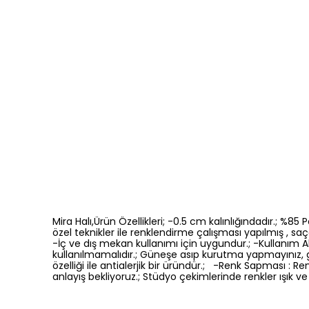
Mira Halı,Ürün Özellikleri; -0.5 cm kalınlığındadır.; %8
özel teknikler ile renklendirme çalışması yapılmış , saça
-İç ve dış mekan kullanımı için uygundur.; -Kullanım Ala
kullanılmamalıdır.; Güneşe asıp kurutma yapmayınız, 
özelliği ile antialerjik bir üründür.; -Renk Sapması 
anlayış bekliyoruz.; Stüdyo çekimlerinde renkler ışık ve 