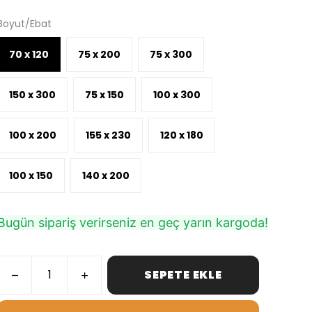
Boyut/Ebat
70 x 120
75 x 200
75 x 300
150 x 300
75 x 150
100 x 300
100 x 200
155 x 230
120 x 180
100 x 150
140 x 200
Bugün sipariş verirseniz en geç yarın kargoda!
SEPETE EKLE