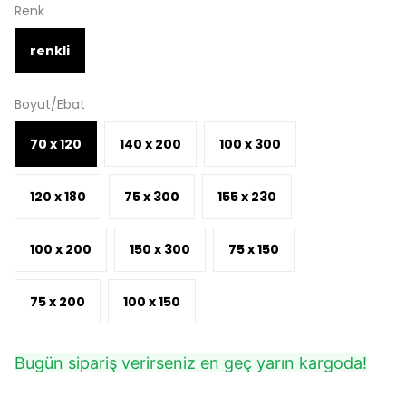
Renk
renkli
Boyut/Ebat
70 x 120
140 x 200
100 x 300
120 x 180
75 x 300
155 x 230
100 x 200
150 x 300
75 x 150
75 x 200
100 x 150
Bugün sipariş verirseniz en geç yarın kargoda!