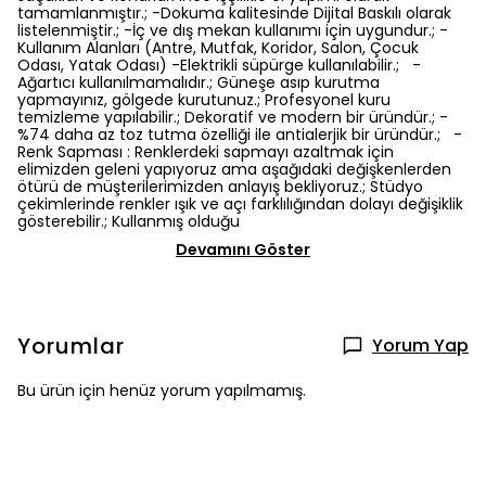
tamamlanmıştır.; -Dokuma kalitesinde Dijital Baskılı olarak
listelenmiştir.; -İç ve dış mekan kullanımı için uygundur.; -
Kullanım Alanları (Antre, Mutfak, Koridor, Salon, Çocuk
Odası, Yatak Odası) -Elektrikli süpürge kullanılabilir.; -
Ağartıcı kullanılmamalıdır.; Güneşe asıp kurutma
yapmayınız, gölgede kurutunuz.; Profesyonel kuru
temizleme yapılabilir.; Dekoratif ve modern bir üründür.; -
%74 daha az toz tutma özelliği ile antialerjik bir üründür.; -
Renk Sapması : Renklerdeki sapmayı azaltmak için
elimizden geleni yapıyoruz ama aşağıdaki değişkenlerden
ötürü de müşterilerimizden anlayış bekliyoruz.; Stüdyo
çekimlerinde renkler ışık ve açı farklılığından dolayı değişiklik
gösterebilir.; Kullanmış olduğu
Devamını Göster
Yorumlar
Yorum Yap
Bu ürün için henüz yorum yapılmamış.