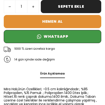
SEPETE EKLE
HEMEN AL
WHATSAPP
1000 TL üzeri ücretsiz kargo
14 gün içinde iade değişim
Ürün Açıklaması
Mira Halı,Ürün Özellikleri; -0.5 cm kalınlığındadır.; %85
Polipropilen, %15 Pamuk .; Polipropilen 1400 Dtex İplik.;
Hitset.16 renk çaprak dokuma.1400 ilmik.; Dokuma Taban
üzerine özel teknikler ile renklendirme çalışması yapılmış ,
saçakları ve kenarları ince işçilikle el yapımı olarak