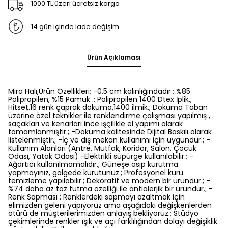
1000 TL üzeri ücretsiz kargo
14 gün içinde iade değişim
Ürün Açıklaması
Mira Halı,Ürün Özellikleri; -0.5 cm kalınlığındadır.; %85
Polipropilen, %15 Pamuk .; Polipropilen 1400 Dtex İplik.;
Hitset.16 renk çaprak dokuma.1400 ilmik.; Dokuma Taban
üzerine özel teknikler ile renklendirme çalışması yapılmış ,
saçakları ve kenarları ince işçilikle el yapımı olarak
tamamlanmıştır.; -Dokuma kalitesinde Dijital Baskılı olarak
listelenmiştir.; -İç ve dış mekan kullanımı için uygundur.; -
Kullanım Alanları (Antre, Mutfak, Koridor, Salon, Çocuk
Odası, Yatak Odası) -Elektrikli süpürge kullanılabilir.; -
Ağartıcı kullanılmamalıdır.; Güneşe asıp kurutma
yapmayınız, gölgede kurutunuz.; Profesyonel kuru
temizleme yapılabilir.; Dekoratif ve modern bir üründür.; -
%74 daha az toz tutma özelliği ile antialerjik bir üründür.; -
Renk Sapması : Renklerdeki sapmayı azaltmak için
elimizden geleni yapıyoruz ama aşağıdaki değişkenlerden
ötürü de müşterilerimizden anlayış bekliyoruz.; Stüdyo
çekimlerinde renkler ışık ve açı farklılığından dolayı değişiklik