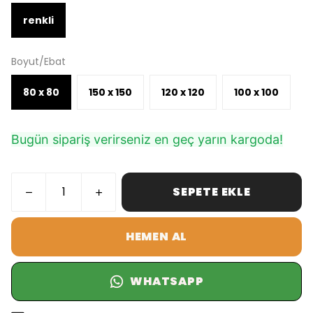
renkli
Boyut/Ebat
80 x 80
150 x 150
120 x 120
100 x 100
Bugün sipariş verirseniz en geç yarın kargoda!
SEPETE EKLE
HEMEN AL
WHATSAPP