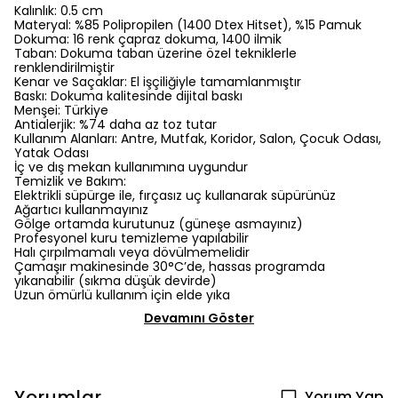
Kalınlık: 0.5 cm
Materyal: %85 Polipropilen (1400 Dtex Hitset), %15 Pamuk
Dokuma: 16 renk çapraz dokuma, 1400 ilmik
Taban: Dokuma taban üzerine özel tekniklerle
renklendirilmiştir
Kenar ve Saçaklar: El işçiliğiyle tamamlanmıştır
Baskı: Dokuma kalitesinde dijital baskı
Menşei: Türkiye
Antialerjik: %74 daha az toz tutar
Kullanım Alanları: Antre, Mutfak, Koridor, Salon, Çocuk Odası,
Yatak Odası
İç ve dış mekan kullanımına uygundur
Temizlik ve Bakım:
Elektrikli süpürge ile, fırçasız uç kullanarak süpürünüz
Ağartıcı kullanmayınız
Gölge ortamda kurutunuz (güneşe asmayınız)
Profesyonel kuru temizleme yapılabilir
Halı çırpılmamalı veya dövülmemelidir
Çamaşır makinesinde 30°C’de, hassas programda
yıkanabilir (sıkma düşük devirde)
Uzun ömürlü kullanım için elde yıka
Devamını Göster
Yorumlar
Yorum Yap