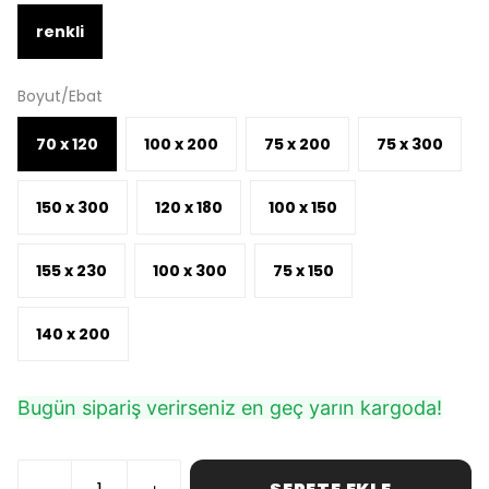
renkli
Boyut/Ebat
70 x 120
100 x 200
75 x 200
75 x 300
150 x 300
120 x 180
100 x 150
155 x 230
100 x 300
75 x 150
140 x 200
Bugün sipariş verirseniz en geç yarın kargoda!