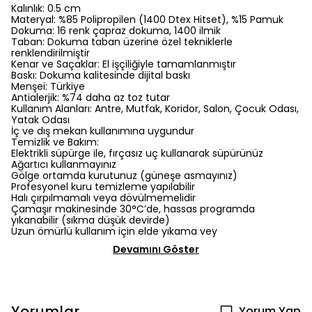
Kalınlık: 0.5 cm
Materyal: %85 Polipropilen (1400 Dtex Hitset), %15 Pamuk
Dokuma: 16 renk çapraz dokuma, 1400 ilmik
Taban: Dokuma taban üzerine özel tekniklerle
renklendirilmiştir
Kenar ve Saçaklar: El işçiliğiyle tamamlanmıştır
Baskı: Dokuma kalitesinde dijital baskı
Menşei: Türkiye
Antialerjik: %74 daha az toz tutar
Kullanım Alanları: Antre, Mutfak, Koridor, Salon, Çocuk Odası,
Yatak Odası
İç ve dış mekan kullanımına uygundur
Temizlik ve Bakım:
Elektrikli süpürge ile, fırçasız uç kullanarak süpürünüz
Ağartıcı kullanmayınız
Gölge ortamda kurutunuz (güneşe asmayınız)
Profesyonel kuru temizleme yapılabilir
Halı çırpılmamalı veya dövülmemelidir
Çamaşır makinesinde 30°C’de, hassas programda
yıkanabilir (sıkma düşük devirde)
Uzun ömürlü kullanım için elde yıkama vey
Devamını Göster
Yorumlar
Yorum Yap