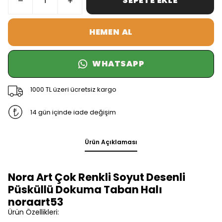
SEPETE EKLE
HEMEN AL
WHATSAPP
1000 TL üzeri ücretsiz kargo
14 gün içinde iade değişim
Ürün Açıklaması
Nora Art Çok Renkli Soyut Desenli
Püsküllü Dokuma Taban Halı
noraart53
Ürün Özellikleri: