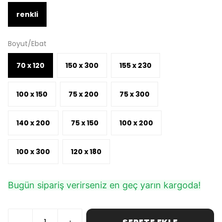
renkli
Boyut/Ebat
70 x 120
150 x 300
155 x 230
100 x 150
75 x 200
75 x 300
140 x 200
75 x 150
100 x 200
100 x 300
120 x 180
Bugün sipariş verirseniz en geç yarın kargoda!