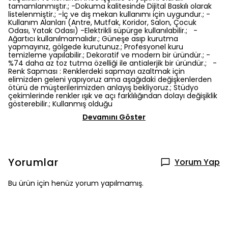
tamamlanmıştır.; -Dokuma kalitesinde Dijital Baskılı olarak
listelenmiştir.; -İç ve dış mekan kullanımı için uygundur.; -
Kullanım Alanları (Antre, Mutfak, Koridor, Salon, Çocuk
Odası, Yatak Odası) -Elektrikli süpürge kullanılabilir.; -
Ağartıcı kullanılmamalıdır.; Güneşe asıp kurutma
yapmayınız, gölgede kurutunuz.; Profesyonel kuru
temizleme yapılabilir.; Dekoratif ve modern bir üründür.; -
%74 daha az toz tutma özelliği ile antialerjik bir üründür.; -
Renk Sapması : Renklerdeki sapmayı azaltmak için
elimizden geleni yapıyoruz ama aşağıdaki değişkenlerden
ötürü de müşterilerimizden anlayış bekliyoruz.; Stüdyo
çekimlerinde renkler ışık ve açı farklılığından dolayı değişiklik
gösterebilir.; Kullanmış olduğu
Devamını Göster
Yorumlar
Yorum Yap
Bu ürün için henüz yorum yapılmamış.