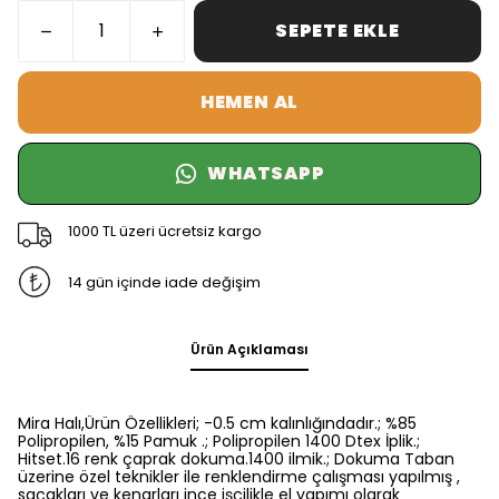
SEPETE EKLE
HEMEN AL
WHATSAPP
1000 TL üzeri ücretsiz kargo
14 gün içinde iade değişim
Ürün Açıklaması
Mira Halı,Ürün Özellikleri; -0.5 cm kalınlığındadır.; %85
Polipropilen, %15 Pamuk .; Polipropilen 1400 Dtex İplik.;
Hitset.16 renk çaprak dokuma.1400 ilmik.; Dokuma Taban
üzerine özel teknikler ile renklendirme çalışması yapılmış ,
saçakları ve kenarları ince işçilikle el yapımı olarak