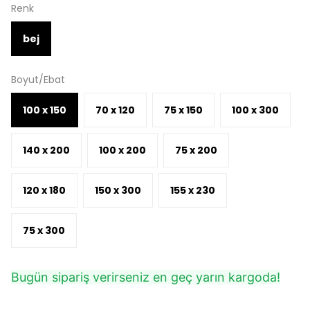
Renk
bej
Boyut/Ebat
100 x 150
70 x 120
75 x 150
100 x 300
140 x 200
100 x 200
75 x 200
120 x 180
150 x 300
155 x 230
75 x 300
Bugün sipariş verirseniz en geç yarın kargoda!