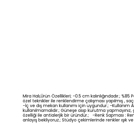
Mira Halı,Ürün Özellikleri; -0.5 cm kalınlığındadır.; %8
özel teknikler ile renklendirme çalışması yapılmış , saça
-İç ve dış mekan kullanımı için uygundur.; -Kullanım Ala
kullanılmamalıdır.; Güneşe asıp kurutma yapmayınız, 
özelliği ile antialerjik bir üründür.; -Renk Sapması 
anlayış bekliyoruz.; Stüdyo çekimlerinde renkler ışık ve 