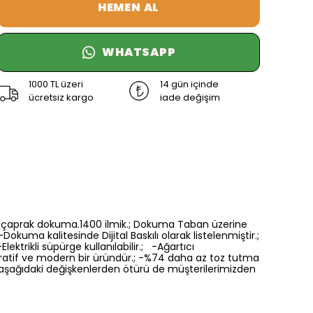
HEMEN AL
WHATSAPP
1000 TL üzeri
14 gün içinde
ücretsiz kargo
iade değişim
6 renk çaprak dokuma.1400 ilmik.; Dokuma Taban üzerine
Dokuma kalitesinde Dijital Baskılı olarak listelenmiştir.;
ektrikli süpürge kullanılabilir.; -Ağartıcı
oratif ve modern bir üründür.; -%74 daha az toz tutma
a aşağıdaki değişkenlerden ötürü de müşterilerimizden