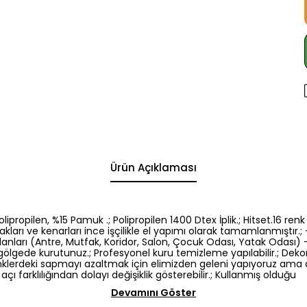
Ürün Açıklaması
5 Polipropilen, %15 Pamuk .; Polipropilen 1400 Dtex İplik.; Hitset.1
kları ve kenarları ince işçilikle el yapımı olarak tamamlanmıştır.; -
nları (Antre, Mutfak, Koridor, Salon, Çocuk Odası, Yatak Odası) -El
gölgede kurutunuz.; Profesyonel kuru temizleme yapılabilir.; Dek
: Renklerdeki sapmayı azaltmak için elimizden geleni yapıyoruz am
açı farklılığından dolayı değişiklik gösterebilir.; Kullanmış olduğu
Devamını Göster