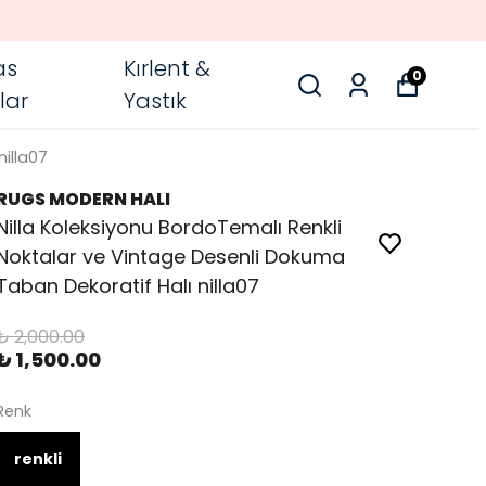
as
Kırlent &
0
lar
Yastık
illa07
RUGS MODERN HALI
Nilla Koleksiyonu BordoTemalı Renkli
Noktalar ve Vintage Desenli Dokuma
Taban Dekoratif Halı nilla07
₺ 2,000.00
₺ 1,500.00
Renk
renkli