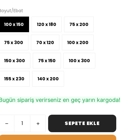
Boyut/Ebat
100 x 150
120 x 180
75 x 200
75 x 300
70 x 120
100 x 200
150 x 300
75 x 150
100 x 300
155 x 230
140 x 200
Bugün sipariş verirseniz en geç yarın kargoda!
SEPETE EKLE