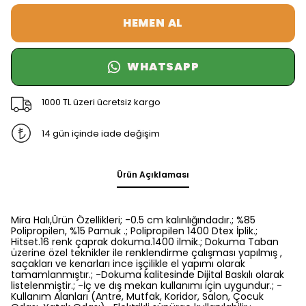
HEMEN AL
WHATSAPP
1000 TL üzeri ücretsiz kargo
14 gün içinde iade değişim
Ürün Açıklaması
Mira Halı,Ürün Özellikleri; -0.5 cm kalınlığındadır.; %85
Polipropilen, %15 Pamuk .; Polipropilen 1400 Dtex İplik.;
Hitset.16 renk çaprak dokuma.1400 ilmik.; Dokuma Taban
üzerine özel teknikler ile renklendirme çalışması yapılmış ,
saçakları ve kenarları ince işçilikle el yapımı olarak
tamamlanmıştır.; -Dokuma kalitesinde Dijital Baskılı olarak
listelenmiştir.; -İç ve dış mekan kullanımı için uygundur.; -
Kullanım Alanları (Antre, Mutfak, Koridor, Salon, Çocuk