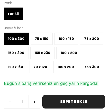
Renk
renkli
Boyut/Ebat
100 x 300
75 x 150
100 x 150
75 x 200
150 x 300
155 x 230
100 x 200
120 x 180
70 x 120
140 x 200
75 x 300
Bugün sipariş verirseniz en geç yarın kargoda!
SEPETE EKLE