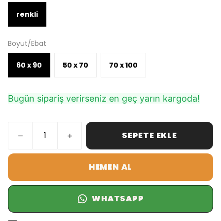
renkli
Boyut/Ebat
60 x 90
50 x 70
70 x 100
Bugün sipariş verirseniz en geç yarın kargoda!
SEPETE EKLE
HEMEN AL
WHATSAPP