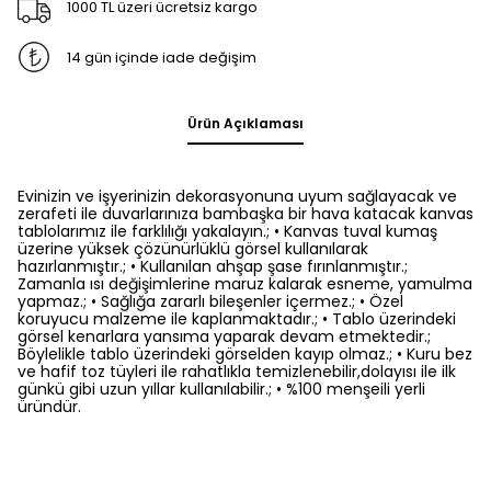
1000 TL üzeri ücretsiz kargo
14 gün içinde iade değişim
Ürün Açıklaması
Evinizin ve işyerinizin dekorasyonuna uyum sağlayacak ve
zerafeti ile duvarlarınıza bambaşka bir hava katacak kanvas
tablolarımız ile farklılığı yakalayın.; • Kanvas tuval kumaş
üzerine yüksek çözünürlüklü görsel kullanılarak
hazırlanmıştır.; • Kullanılan ahşap şase fırınlanmıştır.;
Zamanla ısı değişimlerine maruz kalarak esneme, yamulma
yapmaz.; • Sağlığa zararlı bileşenler içermez.; • Özel
koruyucu malzeme ile kaplanmaktadır.; • Tablo üzerindeki
görsel kenarlara yansıma yaparak devam etmektedir.;
Böylelikle tablo üzerindeki görselden kayıp olmaz.; • Kuru bez
ve hafif toz tüyleri ile rahatlıkla temizlenebilir,dolayısı ile ilk
günkü gibi uzun yıllar kullanılabilir.; • %100 menşeili yerli
üründür.