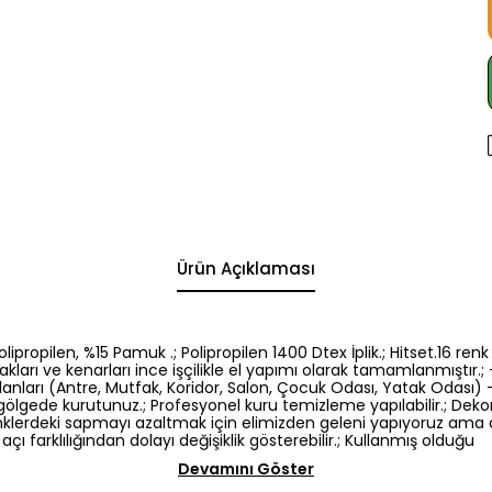
Ürün Açıklaması
5 Polipropilen, %15 Pamuk .; Polipropilen 1400 Dtex İplik.; Hitset.1
kları ve kenarları ince işçilikle el yapımı olarak tamamlanmıştır.; -
nları (Antre, Mutfak, Koridor, Salon, Çocuk Odası, Yatak Odası) -El
gölgede kurutunuz.; Profesyonel kuru temizleme yapılabilir.; Dek
: Renklerdeki sapmayı azaltmak için elimizden geleni yapıyoruz am
açı farklılığından dolayı değişiklik gösterebilir.; Kullanmış olduğu
Devamını Göster