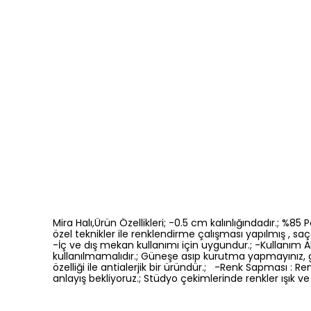
Mira Halı,Ürün Özellikleri; -0.5 cm kalınlığındadır.; %8
özel teknikler ile renklendirme çalışması yapılmış , saça
-İç ve dış mekan kullanımı için uygundur.; -Kullanım Ala
kullanılmamalıdır.; Güneşe asıp kurutma yapmayınız, 
özelliği ile antialerjik bir üründür.; -Renk Sapması 
anlayış bekliyoruz.; Stüdyo çekimlerinde renkler ışık ve 