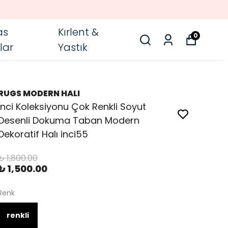
as
Kırlent &
0
lar
Yastık
RUGS MODERN HALI
İnci Koleksiyonu Çok Renkli Soyut
Desenli Dokuma Taban Modern
Dekoratif Halı inci55
₺ 1,800.00
₺ 1,500.00
Renk
renkli