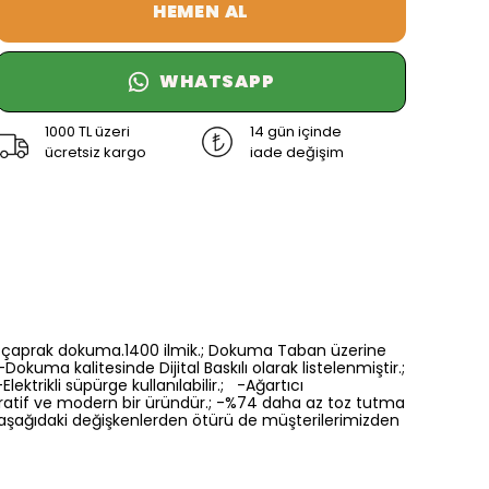
HEMEN AL
WHATSAPP
1000 TL üzeri
14 gün içinde
ücretsiz kargo
iade değişim
6 renk çaprak dokuma.1400 ilmik.; Dokuma Taban üzerine
Dokuma kalitesinde Dijital Baskılı olarak listelenmiştir.;
ektrikli süpürge kullanılabilir.; -Ağartıcı
oratif ve modern bir üründür.; -%74 daha az toz tutma
a aşağıdaki değişkenlerden ötürü de müşterilerimizden