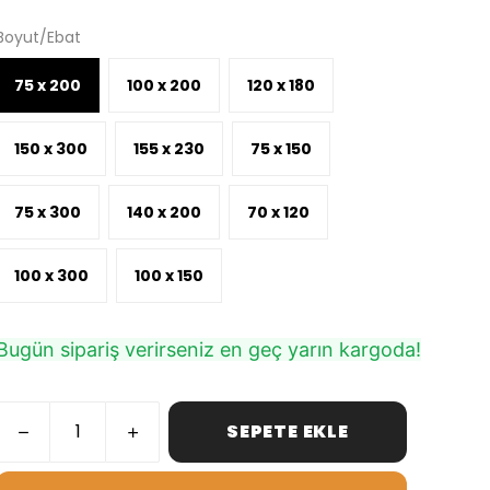
Boyut/Ebat
75 x 200
100 x 200
120 x 180
150 x 300
155 x 230
75 x 150
75 x 300
140 x 200
70 x 120
100 x 300
100 x 150
Bugün sipariş verirseniz en geç yarın kargoda!
SEPETE EKLE